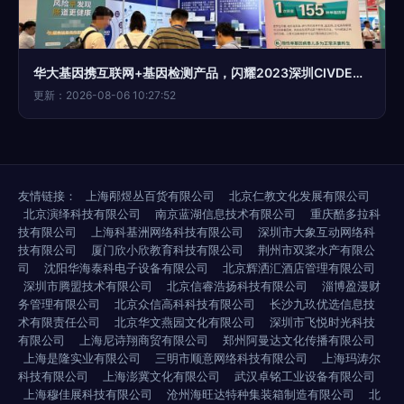
华大基因携互联网+基因检测产品，闪耀2023深圳CIVDE科技盛会
更新：2026-08-06 10:27:52
友情链接：
上海邴煜丛百货有限公司
北京仁教文化发展有限公司
北京演绎科技有限公司
南京蓝湖信息技术有限公司
重庆酷多拉科
技有限公司
上海科基洲网络科技有限公司
深圳市大象互动网络科
技有限公司
厦门欣小欣教育科技有限公司
荆州市双桨水产有限公
司
沈阳华海泰科电子设备有限公司
北京辉洒汇酒店管理有限公司
深圳市腾盟技术有限公司
北京信睿浩扬科技有限公司
淄博盈漫财
务管理有限公司
北京众信高科科技有限公司
长沙九玖优选信息技
术有限责任公司
北京华文燕园文化有限公司
深圳市飞悦时光科技
有限公司
上海尼诗翔商贸有限公司
郑州阿曼达文化传播有限公司
上海是隆实业有限公司
三明市顺意网络科技有限公司
上海玛涛尔
科技有限公司
上海澎冀文化有限公司
武汉卓铭工业设备有限公司
上海穆佳展科技有限公司
沧州海旺达特种集装箱制造有限公司
北