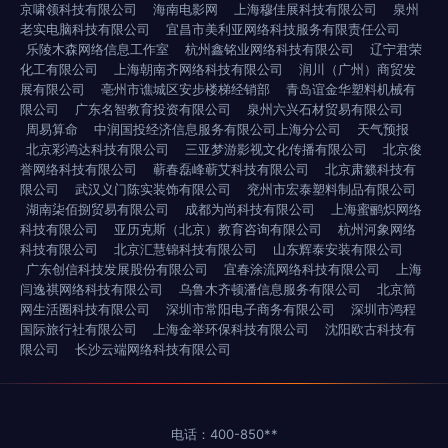
京啸领科技有限公司
海南电影网
上海穆佳展科技有限公司
泉州
老实电脑科技有限公司
宜昌市美利亚网络科技服务有限责任公司
乐陵木森网络信息工作室
杭州鑫铭业网络科技有限公司
辽宁君荣
化工有限公司
上海朝南齐网络科技有限公司
润川（广州）商贸发
展有限公司
亳州市谯城区安步楼梯经销部
青岛谊金华塑料机械有
限公司
广东名智教育投资有限公司
泉州六兴石材贸易有限公司
周易算命
中润国投经济信息服务有限公司上海分公司
天气预报
北京彩鸿达科技有限公司
三亚梦游影视文化传播有限公司
北京俊
誉网络科技有限公司
蕲春磊峰蕲艾科技有限公司
北京肃籁科技有
限公司
武汉义门陈实装饰有限公司
兖州市宏泰塑料制品有限公司
湖南柒佰捌贸易有限公司
成都为尚科技有限公司
上海蜜鹂炽网络
科技有限公司
亚历克斯（北京）教育咨询有限公司
杭州河象网络
科技有限公司
北京汇慧锦科技有限公司
山东辉泰安装有限公司
广东创信科技发展股份有限公司
宜春涂流网络科技有限公司
上海
闫逸祺网络科技有限公司
乌鲁木齐顿潘信息服务有限公司
北京简
网生活圈科技有限公司
深圳市常阳电子商务有限公司
深圳市鸿程
国际旅行社有限公司
上海金举环保科技有限公司
沈阳欧古科技有
限公司
长沙云端网络科技有限公司
电话：400-850**